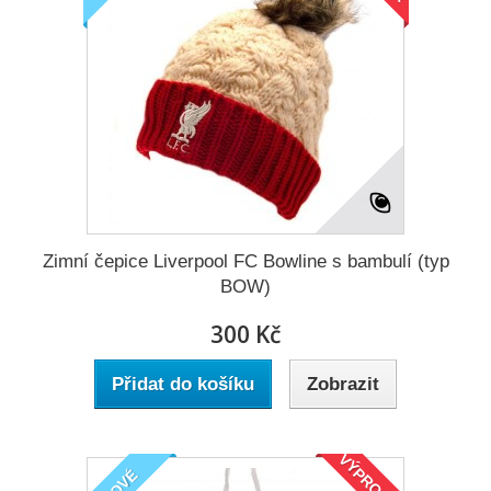
Zimní čepice Liverpool FC Bowline s bambulí (typ
BOW)
300 Kč
Přidat do košíku
Zobrazit
VÝPRODEJ!
NOVÉ