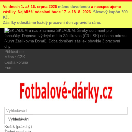
Ve dnech 1. až 16. srpna 2026
máme dovolenou
a neexpedujeme
zásilky. Nejbližší odeslání bude 17. a 18. 8. 2026.
Slevový kupón 300
Kč
.
Zásilky odesíláme každý pracovní den zpravidla ráno.
Přihlásit se
Měna :
CZK
Česká koruna
Euro
Vyhledávání
Košík
(prázdný)
Žádné produkty