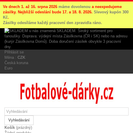
Ve dnech 1. až 16. srpna 2026
máme dovolenou
a neexpedujeme
zásilky. Nejbližší odeslání bude 17. a 18. 8. 2026.
Slevový kupón 300
Kč
.
Zásilky odesíláme každý pracovní den zpravidla ráno.
Přihlásit se
Měna :
CZK
Česká koruna
Euro
Vyhledávání
Košík
(prázdný)
Žádné produkty