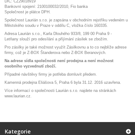
DIČ: CZ29018919
Bankovní spojení: 2100100032/2010, Fio banka
Společnost je plátce DPH.
Společnost Laurián s.r.o. je zapsána v obchodním rejstříku vedeném u
Městského soudu v Praze v oddílu C, vložka číslo 160335.
Adresa Laurián s.r.o., Karla Dlouhého 933/8, 199 00 Praha 9 -
Letňany slouží pro odesílání a příjímání zásilek se zbožím.
Pro zásilky je také možnost využít Zásilkovnu a to co nejblíže adrese
firmy, což je Z-BOX Štanderova nebo Z-BOX Beranových.
Na adrese sídla společnosti není prodejna a není možnost
osobního vyzvednutí zboží.
Případné návštěvy firmy je potřeba domluvit předem.
Kamenná prodejna Eliášova 5, Praha 6 byla 31.12. 2016 uzavřena.
Více informací o společnosti Laurián s.r.o. najdete na stránkách
www.laurian.cz.
Kategorie