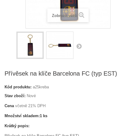
Zobrazit větší
Přívěsek na klíče Barcelona FC (typ EST)
Kód produktu:
a25kreba
Stav zboží:
Nové
Cena
včetně 21% DPH
Množství skladem:
1 ks
Krátký popis:
Přívěsek na klíče Barcelona FC (typ EST)