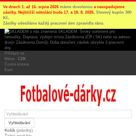
Ve dnech 1. až 16. srpna 2026
máme dovolenou
a neexpedujeme
zásilky. Nejbližší odeslání bude 17. a 18. 8. 2026.
Slevový kupón 300
Kč
.
Zásilky odesíláme každý pracovní den zpravidla ráno.
Přihlásit se
Měna :
CZK
Česká koruna
Euro
Vyhledávání
Košík
(prázdný)
Žádné produkty